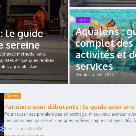
Loisirs
Aqualens : g
: le guide
complet des
e sereine
activités et 
ncer avec méthode, sans
 ajustés et quelques repères
services
 plus agréable. Avec...
Benoît
4 août 2026
Sports
Patinoire pour débutants : le guide pour un
Pour réussir ses premiers pas en patinage, mieux vaut avancer ave
des patins bien ajustés et quelques repères simples suffisent déjà à 
Benoît
6 août 2026