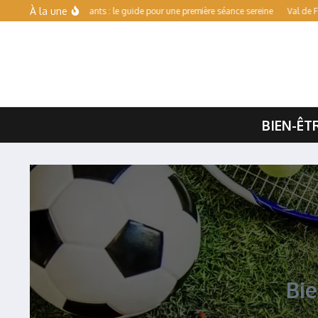
Aller au contenu
À la une
re pour débutants : le guide pour une première séance sereine
Val de Forme : hora
BIEN-ÊT
Bie