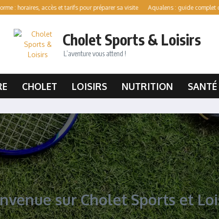
ires, accès et tarifs pour préparer sa visite
Aqualens : guide complet des activité
Cholet Sports & Loisirs
L’aventure vous attend !
RE
CHOLET
LOISIRS
NUTRITION
SANTÉ
nvenue sur Cholet Sports et Loi