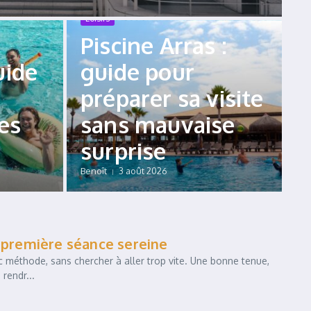
Loisirs
Piscine Arras :
uide
guide pour
préparer sa visite
des
sans mauvaise
surprise
Benoît
3 août 2026
e première séance sereine
c méthode, sans chercher à aller trop vite. Une bonne tenue,
rendr...