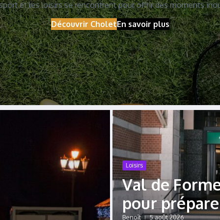
 sport et les loisirs se rencontrent pour offrir des moments inou
Découvrir Cholet
En savoir plus
Loisirs
Val de Forme 
pour préparer
Benoît
5 août 2026