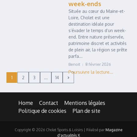
week-ends
Située au cœur du Maine-et-
Loire, Cholet est une
destination idéale pour
s’évader le temps d’un week-
end. Entre nature préservée,
patrimoine discret et activités
de plein air, la région se prête
parfa...
Benoit
8 février 2026
1
2
3
...
14
Home
Contact
Mentions légales
Politique de cookies
Plan de site
Copyright © 2026 Cholet Sports & Loisirs | Réalisé par
Magazine
d'actualités X