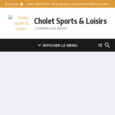
Aller au contenu
À la une
Patinoire pour débutants : le guide pour une première séance sereine
V
Cholet Sports & Loisirs
L’aventure vous attend !
AFFICHER LE MENU