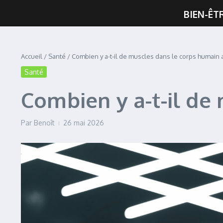
BIEN-ÊT
Accueil
/
Santé
/
Combien y a-t-il de muscles dans le corps humain a
Santé
Combien y a-t-il de
Par
Benoît
26 mai 2026