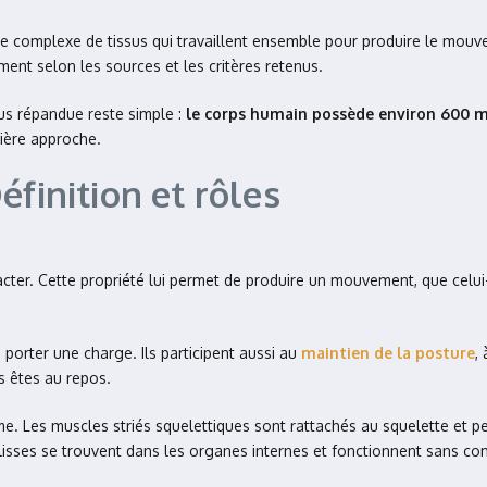
complexe de tissus qui travaillent ensemble pour produire le mouveme
ent selon les sources et les critères retenus.
lus répandue reste simple :
le corps humain possède environ 600 
mière approche.
éfinition et rôles
cter. Cette propriété lui permet de produire un mouvement, que celui-c
porter une charge. Ils participent aussi au
maintien de la posture
,
s êtes au repos.
me. Les muscles striés squelettiques sont rattachés au squelette et 
s lisses se trouvent dans les organes internes et fonctionnent sans 