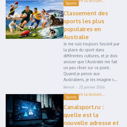
Sports
Classement des
sports les plus
populaires en
Australie
Je me suis toujours fasciné par
la place du sport dans
différentes cultures, et je dois
avouer que l’Australie me fait
un peu rêver sur ce point.
Quand je pense aux
Australiens, je les imagine s...
Benoit
22 janvier 2026
Sports
Canalsport.ru :
quelle est la
nouvelle adresse et