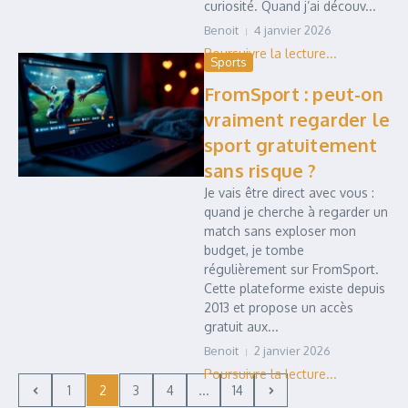
curiosité. Quand j’ai découv...
Benoit
4 janvier 2026
Sports
FromSport : peut-on
vraiment regarder le
sport gratuitement
sans risque ?
Je vais être direct avec vous :
quand je cherche à regarder un
match sans exploser mon
budget, je tombe
régulièrement sur FromSport.
Cette plateforme existe depuis
2013 et propose un accès
gratuit aux...
Benoit
2 janvier 2026
1
2
3
4
...
14