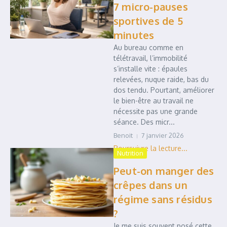
7 micro-pauses
sportives de 5
minutes
Au bureau comme en
télétravail, l’immobilité
s’installe vite : épaules
relevées, nuque raide, bas du
dos tendu. Pourtant, améliorer
le bien-être au travail ne
nécessite pas une grande
séance. Des micr...
Benoit
7 janvier 2026
Nutrition
Peut-on manger des
crêpes dans un
régime sans résidus
?
Je me suis souvent posé cette