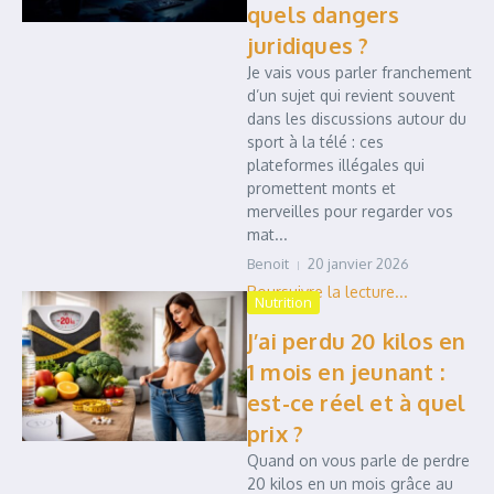
quels dangers
juridiques ?
Je vais vous parler franchement
d’un sujet qui revient souvent
dans les discussions autour du
sport à la télé : ces
plateformes illégales qui
promettent monts et
merveilles pour regarder vos
mat...
Benoit
20 janvier 2026
Nutrition
J’ai perdu 20 kilos en
1 mois en jeunant :
est-ce réel et à quel
prix ?
Quand on vous parle de perdre
20 kilos en un mois grâce au