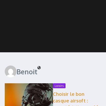
Benoit
Loisirs
Choisir le bon
casque airsoft :