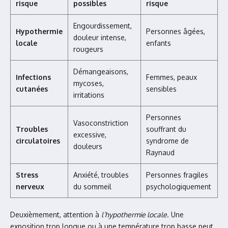
risque
possibles
risque
Engourdissement,
Hypothermie
Personnes âgées,
douleur intense,
locale
enfants
rougeurs
Démangeaisons,
Infections
Femmes, peaux
mycoses,
cutanées
sensibles
irritations
Personnes
Vasoconstriction
Troubles
souffrant du
excessive,
circulatoires
syndrome de
douleurs
Raynaud
Stress
Anxiété, troubles
Personnes fragiles
nerveux
du sommeil
psychologiquement
Deuxièmement, attention à
l’hypothermie locale
. Une
exposition trop longue ou à une température trop basse peut