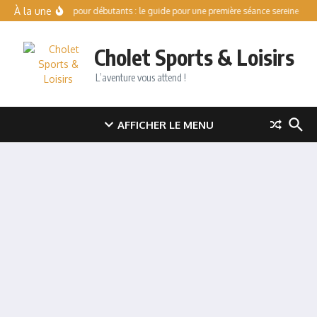
Aller au contenu
À la une
Patinoire pour débutants : le guide pour une première séance sereine
Va
Cholet Sports & Loisirs
L’aventure vous attend !
AFFICHER LE MENU