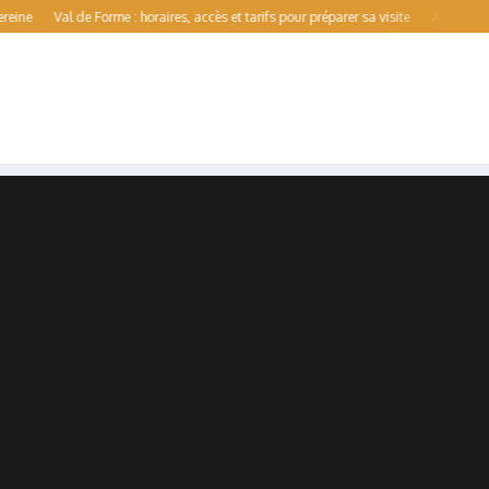
Val de Forme : horaires, accès et tarifs pour préparer sa visite
Aqualens : guide co