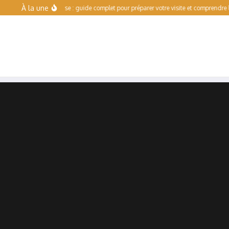
Aller au contenu
À la une
alade Toulouse : guide complet pour préparer votre visite et comprendre l’offre de l