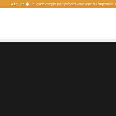
Aller au contenu
À la une
de Toulouse : guide complet pour préparer votre visite et comprendre l’offre de la s