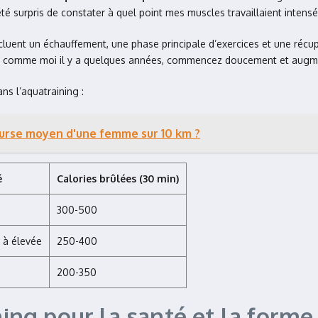
ai été surpris de constater à quel point mes muscles travaillaient int
cluent un échauffement, une phase principale d’exercices et une récu
z, comme moi il y a quelques années, commencez doucement et augmen
ns l’aquatraining :
ourse moyen d'une femme sur 10 km ?
é
Calories brûlées (30 min)
300-500
à élevée
250-400
200-350
ining pour la santé et la form