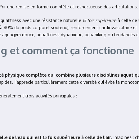
ffrir une remise en forme complète et respectueuse des articulations.
quafitness avec une résistance naturelle
15 fois supérieure
à celle de l
qu’à 80% du poids corporel soutenu), renforcement cardiovasculaire et
s : aquagym douce, aquafitness dynamique, aquabiking ou tendances 
ing et comment ça fonctionne
ité physique complète qui combine plusieurs disciplines aquatiq
rapides. J’apprécie particulièrement cette diversité qui évite la monoto
éralement trois activités principales :
lle de l’eau qui est 15 fois supérieure à celle de l’air
. Imaginez : 