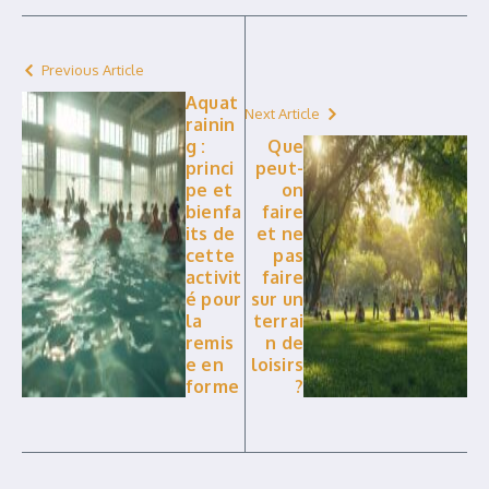
Previous Article
Aquat
Next Article
rainin
g :
Que
princi
peut-
pe et
on
bienfa
faire
its de
et ne
cette
pas
activit
faire
é pour
sur un
la
terrai
remis
n de
e en
loisirs
forme
?