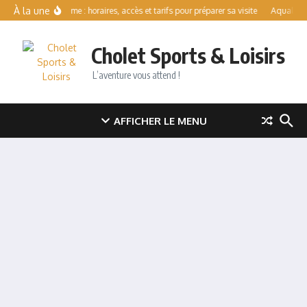
Aller au contenu
À la une
Val de Forme : horaires, accès et tarifs pour préparer sa visite
Aqualens : 
Cholet Sports & Loisirs
L’aventure vous attend !
AFFICHER LE MENU