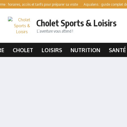
ires, accès et tarifs pour préparer sa visite
Aqualens : guide complet des activité
Cholet Sports & Loisirs
L’aventure vous attend !
RE
CHOLET
LOISIRS
NUTRITION
SANTÉ