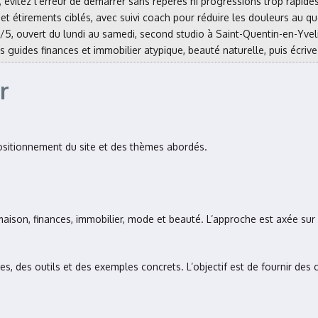
é, évitez l’erreur de démarrer sans repères ni progressions trop rapides
et étirements ciblés, avec suivi coach pour réduire les douleurs au qu
,7/5, ouvert du lundi au samedi, second studio à Saint-Quentin-en-Yvel
es guides finances et immobilier atypique, beauté naturelle, puis écri
r
 positionnement du site et des thèmes abordés.
maison, finances, immobilier, mode et beauté. L’approche est axée sur l
s, des outils et des exemples concrets. L’objectif est de fournir des