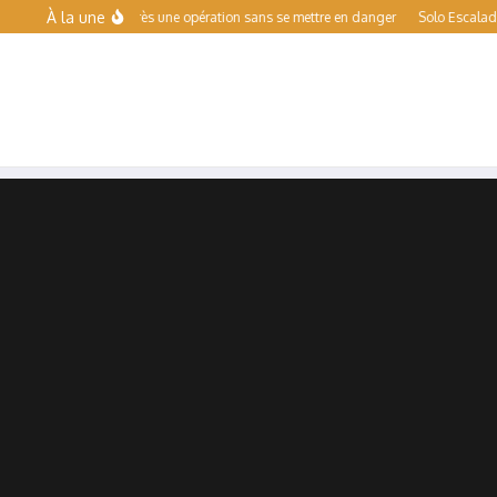
Aller au contenu
À la une
re le sport après une opération sans se mettre en danger
Solo Escalade Toulouse