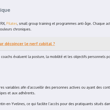
gique
 TRX,
Pilates
, small group training et programmes anti-âge. Chaque acti
douleurs chroniques.
ur décoincer le nerf cubital ?
 coachs évaluent la posture, la mobilité et les objectifs personnels p
res variables afin d’accueillir des personnes actives ou ayant des con
ipes et aux adhérents.
ntin-en-Yvelines, ce qui facilite l’accès pour des pratiquants situés da