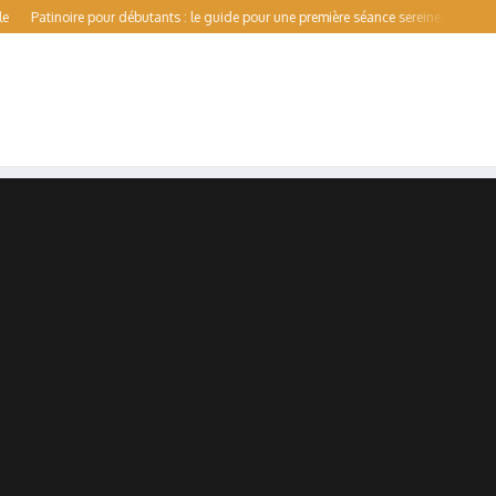
inoire pour débutants : le guide pour une première séance sereine
Val de Forme : 