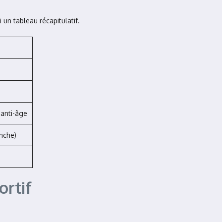
i un tableau récapitulatif.
 anti-âge
anche)
rtif