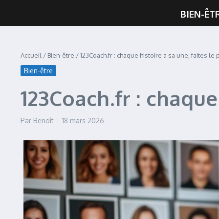
BIEN-ÊT
Accueil
/
Bien-être
/
123Coach.fr : chaque histoire a sa une, faites le p
Bien-être
123Coach.fr : chaque 
Par
Benoît
18 mars 2026