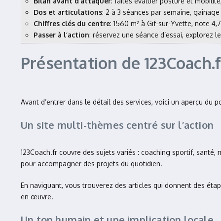
Bilan avant d’attaquer
: faites évaluer posture et mobilit
Dos et articulations
: 2 à 3 séances par semaine, gainage 
Chiffres clés du centre
: 1560 m² à Gif-sur-Yvette, note 4
Passer à l’action
: réservez une séance d’essai, explorez l
Présentation de 123Coach.f
Avant d’entrer dans le détail des services, voici un aperçu du
Un site multi-thèmes centré sur l’action
123Coach.fr couvre des sujets variés : coaching sportif, santé, 
pour accompagner des projets du quotidien.
En naviguant, vous trouverez des articles qui donnent des étape
en œuvre.
Un ton humain et une implication locale