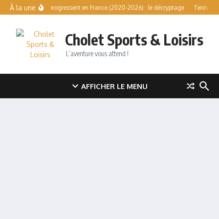
Aller au contenu
À la une
Sports qui progressent en France (2020-2026) : le décryptage
Tennis libr
Cholet Sports & Loisirs
L’aventure vous attend !
AFFICHER LE MENU