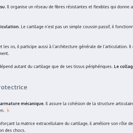
ssu
. Il organise un réseau de fibres résistantes et flexibles qui donne
ticulation
. Le cartilage n’est pas un simple coussin passif, il fonct
es os, il participe aussi à l’architecture générale de l’articulation. Il
ment.
épend autant du cartilage que de ses tissus périphériques.
Le collag
rotectrice
e armature mécanique
. Il assure la cohésion de la structure articulai
en.
forçant la matrice extracellulaire du cartilage, il améliore son rôle d
ion des chocs.