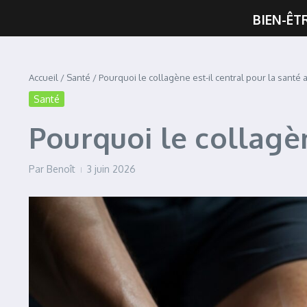
BIEN-ÊT
Accueil
/
Santé
/
Pourquoi le collagène est-il central pour la santé ar
Santé
Pourquoi le collagèn
Par
Benoît
3 juin 2026