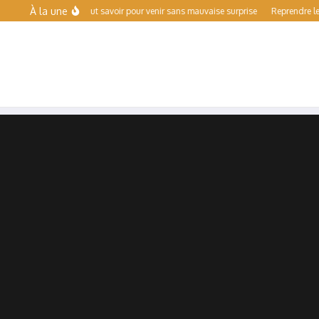
Aller au contenu
À la une
libre : ce qu’il faut savoir pour venir sans mauvaise surprise
Reprendre le sport 