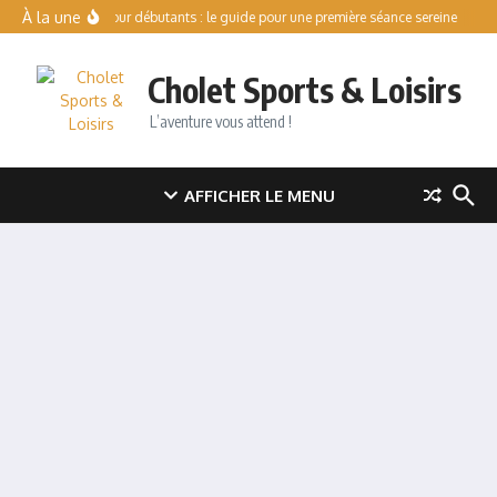
Aller au contenu
À la une
Patinoire pour débutants : le guide pour une première séance sereine
Val d
Cholet Sports & Loisirs
L’aventure vous attend !
AFFICHER LE MENU