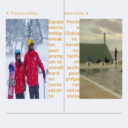
Previous Article
Next Article
Équipe
Piscin
ments
e
indisp
Challa
ensab
ns :
les
horair
pour
es,
pratiq
tarifs
uer le
et
snowb
accès
oard
pour
en
prépa
toute
rer
sécuri
votre
té
visite