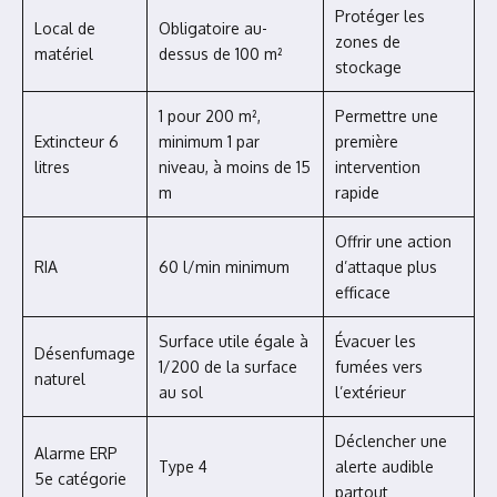
Protéger les
Local de
Obligatoire au-
zones de
matériel
dessus de 100 m²
stockage
1 pour 200 m²,
Permettre une
Extincteur 6
minimum 1 par
première
litres
niveau, à moins de 15
intervention
m
rapide
Offrir une action
RIA
60 l/min minimum
d’attaque plus
efficace
Surface utile égale à
Évacuer les
Désenfumage
1/200 de la surface
fumées vers
naturel
au sol
l’extérieur
Déclencher une
Alarme ERP
Type 4
alerte audible
5e catégorie
partout