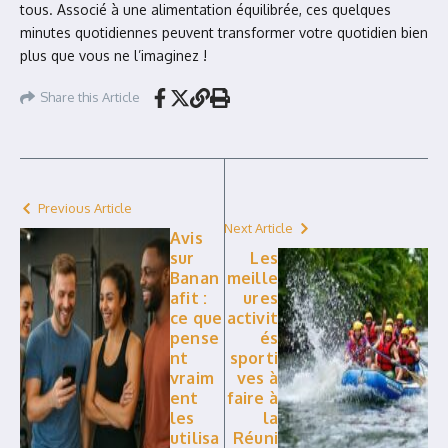
tous. Associé à une alimentation équilibrée, ces quelques
minutes quotidiennes peuvent transformer votre quotidien bien
plus que vous ne l’imaginez !
Share this Article
Previous Article
Next Article
Avis
sur
Les
Banan
meille
afit :
ures
ce que
activit
pense
és
nt
sporti
vraim
ves à
ent
faire à
les
la
utilisa
Réuni