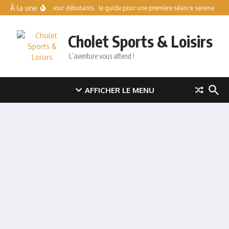
Aller au contenu
À la une
Patinoire pour débutants : le guide pour une première séance sereine
Val
Cholet Sports & Loisirs
L’aventure vous attend !
AFFICHER LE MENU