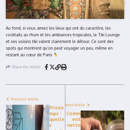
Au fond, si vous aimez les lieux qui ont du caractère, les
cocktails au rhum et les ambiances tropicales, le Tiki Lounge
et ses voisins tiki valent clairement le détour. Ce sont des
spots qui montrent qu’on peut voyager un peu, même en
restant au cœur de Paris
Share this Article
Previous Article
Next Article
Printe
mps :
Comm
quelle
ent
s
netto