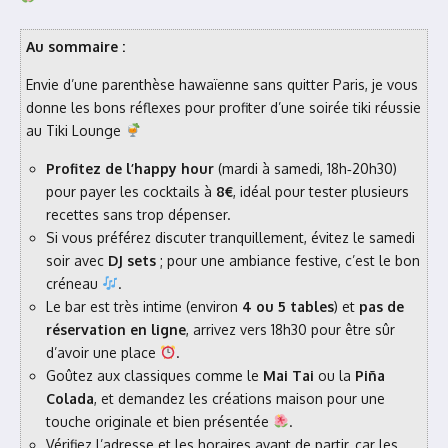
Au sommaire :
Envie d’une parenthèse hawaïenne sans quitter Paris, je vous
donne les bons réflexes pour profiter d’une soirée tiki réussie
au Tiki Lounge
Profitez de l’happy hour
(mardi à samedi, 18h‑20h30)
pour payer les cocktails à
8€
, idéal pour tester plusieurs
recettes sans trop dépenser.
Si vous préférez discuter tranquillement, évitez le samedi
soir avec
DJ sets
; pour une ambiance festive, c’est le bon
créneau
.
Le bar est très intime (environ
4 ou 5 tables
) et
pas de
réservation en ligne
, arrivez vers 18h30 pour être sûr
d’avoir une place
.
Goûtez aux classiques comme le
Mai Tai
ou la
Piña
Colada
, et demandez les créations maison pour une
touche originale et bien présentée
.
Vérifiez l’adresse et les horaires avant de partir, car les