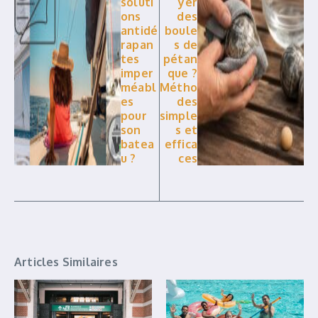
soluti
yer
ons
des
antidé
boule
rapan
s de
tes
pétan
imper
que ?
méabl
Métho
es
des
pour
simple
son
s et
batea
effica
u ?
ces
Articles Similaires