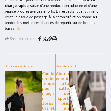
charge rapide
, suivie d’une rééducation adaptée et d’une
reprise progressive des efforts. En respectant ce rythme, on
limite le risque de passage à la chronicité et on donne au
tendon les meilleures chances de repartir sur de bonnes
bases.
Share this Article
Previous Article
Next Article
Combi
Abonn
en de
ement
temps
à la
pour
salle
maigri
de
r
sport
après
pris
l’arrêt
en