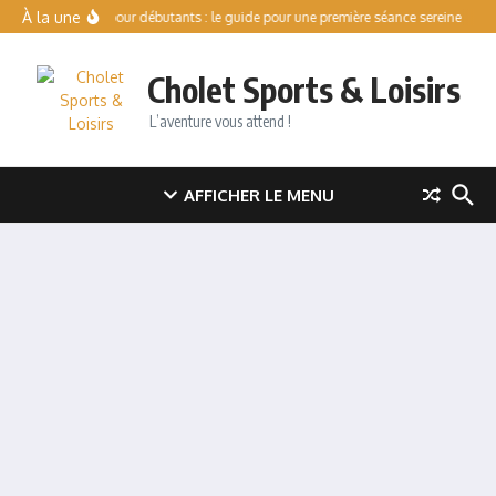
Aller au contenu
À la une
Patinoire pour débutants : le guide pour une première séance sereine
Val 
Cholet Sports & Loisirs
L’aventure vous attend !
AFFICHER LE MENU