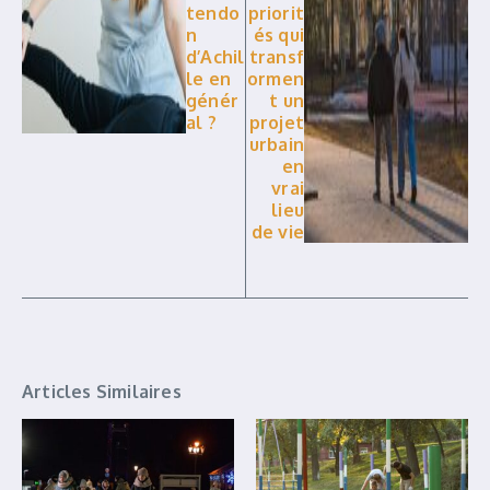
tendo
priorit
n
és qui
d’Achil
transf
le en
ormen
génér
t un
al ?
projet
urbain
en
vrai
lieu
de vie
Articles Similaires