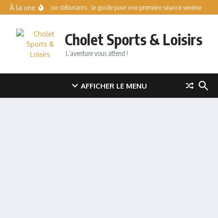
Aller au contenu
À la une
Patinoire pour débutants : le guide pour une première séance sereine
Val 
Cholet Sports & Loisirs
L’aventure vous attend !
AFFICHER LE MENU