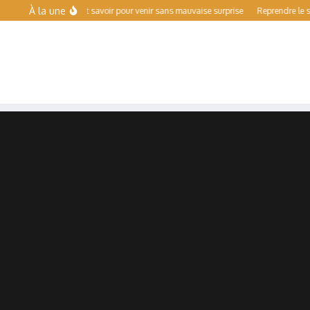
Aller au contenu
À la une
e : ce qu’il faut savoir pour venir sans mauvaise surprise
Reprendre le sport aprè