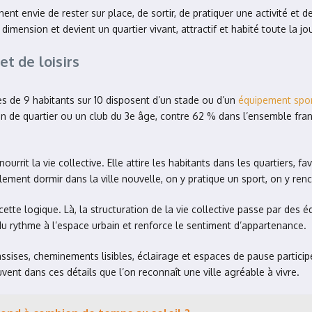
t envie de rester sur place, de sortir, de pratiquer une activité et de
imension et devient un quartier vivant, attractif et habité toute la jo
et de loisirs
rès de 9 habitants sur 10 disposent d’un stade ou d’un
équipement spor
n de quartier ou un club du 3e âge, contre 62 % dans l’ensemble franc
urrit la vie collective. Elle attire les habitants dans les quartiers, 
ment dormir dans la ville nouvelle, on y pratique un sport, on y rencon
te logique. Là, la structuration de la vie collective passe par des é
 rythme à l’espace urbain et renforce le sentiment d’appartenance.
ises, cheminements lisibles, éclairage et espaces de pause participe
ouvent dans ces détails que l’on reconnaît une ville agréable à vivre.