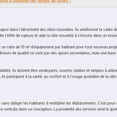
ond à combien de temps au soleil ?
ur dans l’attractivité des villes nouvelles. Ils améliorent le cadre de 
vite l’effet de rupture et aide la ville nouvelle à s’inscrire dans un en
c un ratio de 10 m² d’équipement par habitant pour tout nouveau projet. D
ieurs de qualité ne sont pas des ajouts secondaires, mais une base 
bilité. Ils doivent être verdoyants, ouverts, lisibles et simples à uti
ls participent à la santé, au confort et à l’usage quotidien de la ville
 sans obliger les habitants à multiplier les déplacements. C’est pour 
 centrale dans sa conception. La proximité des services rend le quoti