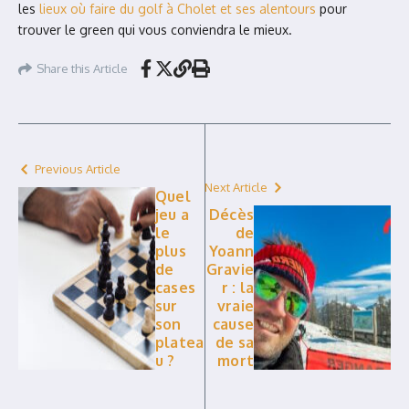
les
lieux où faire du golf à Cholet et ses alentours
pour
trouver le green qui vous conviendra le mieux.
Share this Article
Previous Article
Next Article
Quel
jeu a
Décès
le
de
plus
Yoann
de
Gravie
cases
r : la
sur
vraie
son
cause
platea
de sa
u ?
mort