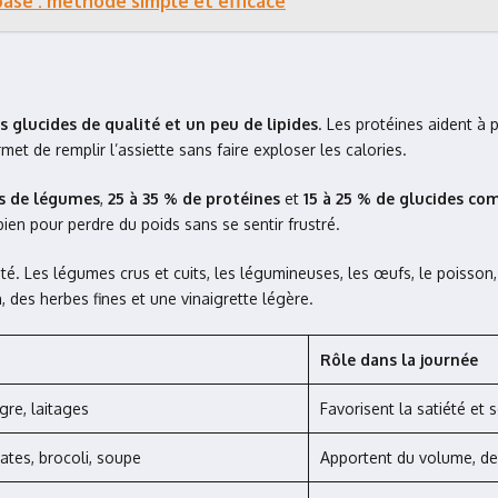
ase : méthode simple et efficace
s glucides de qualité et un peu de lipides
. Les protéines aident à 
et de remplir l’assiette sans faire exploser les calories.
s de légumes
,
25 à 35 % de protéines
et
15 à 25 % de glucides co
bien pour perdre du poids sans se sentir frustré.
iété. Les légumes crus et cuits, les légumineuses, les œufs, le poisson, 
 des herbes fines et une vinaigrette légère.
Rôle dans la journée
gre, laitages
Favorisent la satiété et
ates, brocoli, soupe
Apportent du volume, des