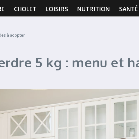
RE
CHOLET
LOISIRS
NUTRITION
SANTÉ
des à adopter
erdre 5 kg : menu et h