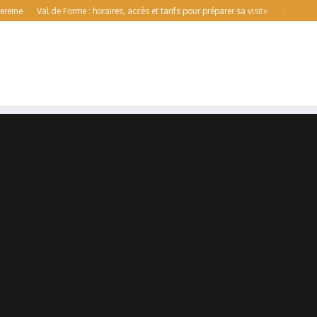
Val de Forme : horaires, accès et tarifs pour préparer sa visite
Aqualens : guide 