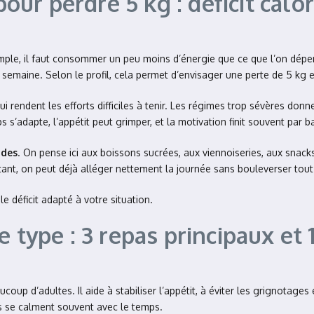
ur perdre 5 kg : déficit cal
imple, il faut consommer un peu moins d’énergie que ce que l’on dépe
semaine. Selon le profil, cela permet d’envisager une perte de 5 kg e
i rendent les efforts difficiles à tenir. Les régimes trop sévères donne
 s’adapte, l’appétit peut grimper, et la motivation finit souvent par ba
ides
. On pense ici aux boissons sucrées, aux viennoiseries, aux snack
tant, on peut déjà alléger nettement la journée sans bouleverser tout
le déficit adapté à votre situation.
 type : 3 repas principaux et 1
coup d’adultes. Il aide à stabiliser l’appétit, à éviter les grignotages
es se calment souvent avec le temps.