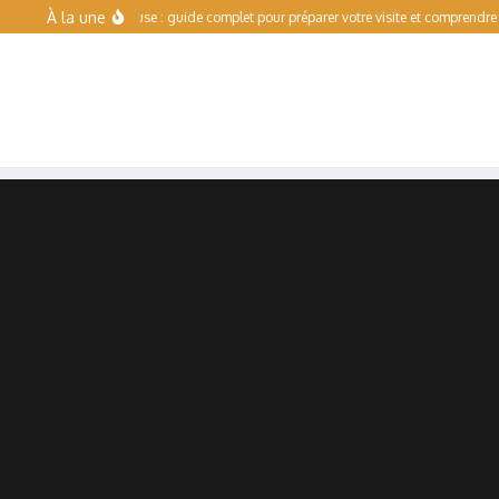
Aller au contenu
À la une
Escalade Toulouse : guide complet pour préparer votre visite et comprendre l’offre de