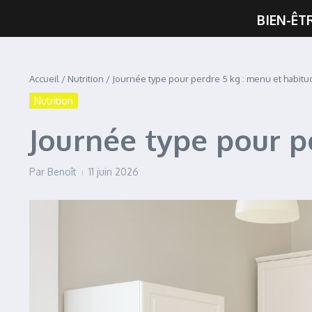
BIEN-ÊT
Accueil
/
Nutrition
/
Journée type pour perdre 5 kg : menu et habitu
Nutrition
Journée type pour p
Par
Benoît
11 juin 2026