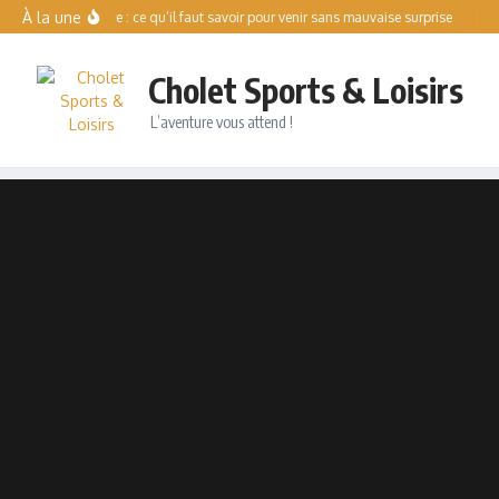
Aller au contenu
À la une
Tennis libre : ce qu’il faut savoir pour venir sans mauvaise surprise
Repre
Cholet Sports & Loisirs
L’aventure vous attend !