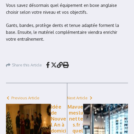
Vous savez désormais quel équipement en boxe anglaise
choisir selon votre niveau et vos objectifs.
Gants, bandes, protège dents et tenue adaptée forment la
base. Ensuite, le matériel complémentaire viendra enrichir
votre entraînement.
Share this Article
Previous Article
Next Article
Idée
Mavue
de
meslu
Nouve
nette
l An à
s.fr :
domici
quel