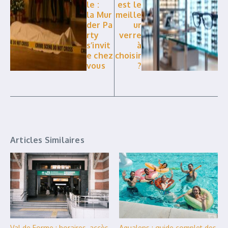
le :
est le
la Mur
meille
der Pa
ur
rty
verre
s’invit
à
e chez
choisir
vous
?
Articles Similaires
Val de Forme : horaires, accès
Aqualens : guide complet des