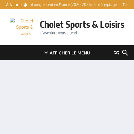
Aller au contenu
À la une
Sports qui progressent en France (2020-2026) : le décryptage
Tennis l
Cholet Sports & Loisirs
L’aventure vous attend !
AFFICHER LE MENU