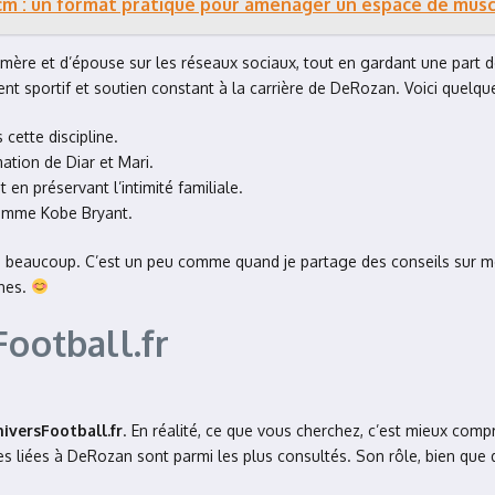
 cm : un format pratique pour aménager un espace de mus
ère et d’épouse sur les réseaux sociaux, tout en gardant une part de 
t sportif et soutien constant à la carrière de DeRozan. Voici quelque
cette discipline.
ation de Diar et Mari.
en préservant l’intimité familiale.
 comme Kobe Bryant.
le beaucoup. C’est un peu comme quand je partage des conseils sur m
ches.
Football.fr
iversFootball.fr
. En réalité, ce que vous cherchez, c’est mieux compr
tives liées à DeRozan sont parmi les plus consultés. Son rôle, bien que