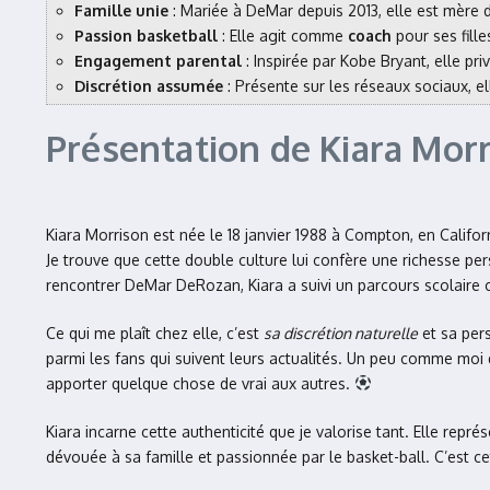
Famille unie
: Mariée à DeMar depuis 2013, elle est mère d
Passion basketball
: Elle agit comme
coach
pour ses fille
Engagement parental
: Inspirée par Kobe Bryant, elle pri
Discrétion assumée
: Présente sur les réseaux sociaux, e
Présentation de Kiara Morr
Kiara Morrison est née le 18 janvier 1988 à Compton, en Californ
Je trouve que cette double culture lui confère une richesse p
rencontrer DeMar DeRozan, Kiara a suivi un parcours scolaire cl
Ce qui me plaît chez elle, c’est
sa discrétion naturelle
et sa pers
parmi les fans qui suivent leurs actualités. Un peu comme moi 
apporter quelque chose de vrai aux autres.
Kiara incarne cette authenticité que je valorise tant. Elle rep
dévouée à sa famille et passionnée par le basket-ball. C’est cet