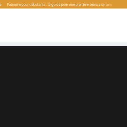
inoire pour débutants : le guide pour une première séance sereine
Val de Forme :