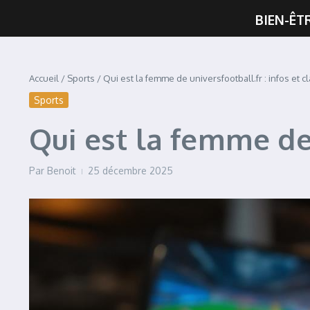
BIEN-ÊT
Accueil
/
Sports
/
Qui est la femme de universfootball.fr : infos et cla
Sports
Qui est la femme de u
Par
Benoit
25 décembre 2025