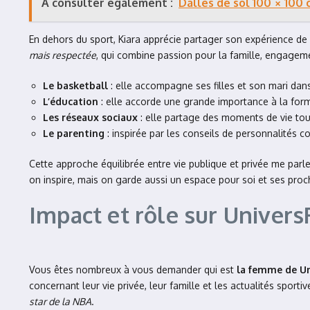
À consulter également :
Dalles de sol 100 × 100
En dehors du sport, Kiara apprécie partager son expérience de m
mais respectée
, qui combine passion pour la famille, engagemen
Le basketball
: elle accompagne ses filles et son mari dans 
L’éducation
: elle accorde une grande importance à la form
Les réseaux sociaux
: elle partage des moments de vie tout 
Le parenting
: inspirée par les conseils de personnalités
Cette approche équilibrée entre vie publique et privée me par
on inspire, mais on garde aussi un espace pour soi et ses pro
Impact et rôle sur Univers
Vous êtes nombreux à vous demander qui est
la femme de Un
concernant leur vie privée, leur famille et les actualités spor
star de la NBA
.