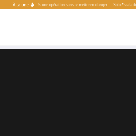
Aller au contenu
À la une
re le sport après une opération sans se mettre en danger
Solo Escalade Toulouse