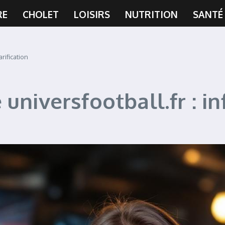
RE
CHOLET
LOISIRS
NUTRITION
SANTÉ
rification
niversfootball.fr : inf