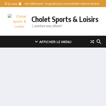
Aller au contenu
À la une
Patinoire pour débutants : le guide pour une première séance sereine
Val
Cholet Sports & Loisirs
L’aventure vous attend !
AFFICHER LE MENU