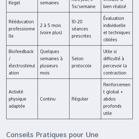
Kegel
semaines
5x/semaine
bien réalisé
Évaluation
Rééducation
10-20
2 à 5 mois
individuelle
professionne
séances
(voire plus)
et techniques
lle
prescrites
ciblées
Biofeedback
Quelques
Utile si
/
semaines à
Selon
difficulté à
électrostimul
plusieurs
protocole
percevoir la
ation
mois
contraction
Renforcemen
Activité
t global +
physique
Continu
Régulier
abdos
adaptée
profonds
utile
Conseils Pratiques pour Une