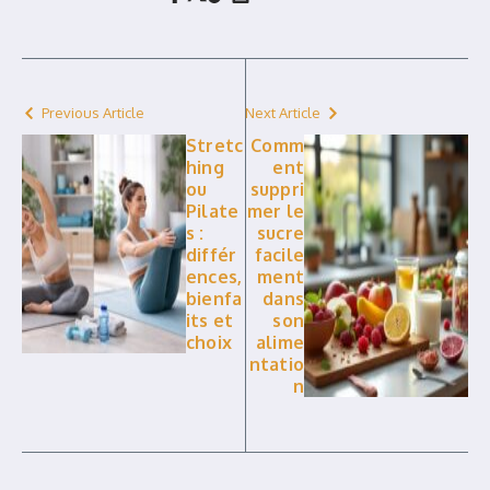
Previous Article
Next Article
Stretc
Comm
hing
ent
ou
suppri
Pilate
mer le
s :
sucre
différ
facile
ences,
ment
bienfa
dans
its et
son
choix
alime
ntatio
n