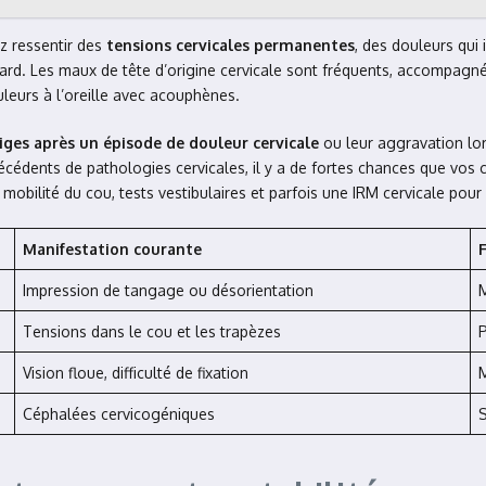
z ressentir des
tensions cervicales permanentes
, des douleurs qui 
regard. Les maux de tête d’origine cervicale sont fréquents, accompagn
urs à l’oreille avec acouphènes.
tiges après un épisode de douleur cervicale
ou leur aggravation lo
édents de pathologies cervicales, il y a de fortes chances que vos c
 mobilité du cou, tests vestibulaires et parfois une IRM cervicale pour
Manifestation courante
Impression de tangage ou désorientation
Tensions dans le cou et les trapèzes
P
Vision floue, difficulté de fixation
M
Céphalées cervicogéniques
S