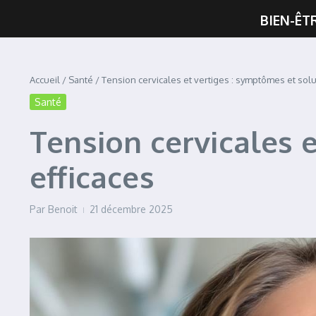
BIEN-ÊT
Accueil
/
Santé
/
Tension cervicales et vertiges : symptômes et solu
Santé
Tension cervicales 
efficaces
Par
Benoit
21 décembre 2025