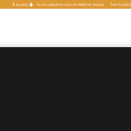
Aller au contenu
À la une
dre le sport après une opération sans se mettre en danger
Solo Escalade Toulous