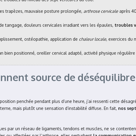
 les trapèzes, mauvaise posture prolongée,
arthrose cervicale
après 40
 de tangage, douleurs cervicales irradiant vers les épaules,
troubles v
uplissement, ostéopathie, application de
chaleur locale
, exercices du
 bien positionné, oreiller cervical adapté, activité physique réguliè
ennent source de déséquilibre
position penchée pendant plus d’une heure, j’ai ressenti cette désag
rne, mais plutôt une sensation d’instabilité diffuse. En fait,
nos sept
nues par un réseau de ligaments, tendons et muscles, ne se contentent
es ou affectées par l’arthrose, elles perturbent
la communication en