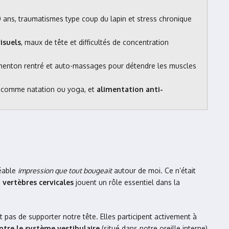
 ans, traumatismes type coup du lapin et stress chronique
isuels
, maux de tête et difficultés de concentration
 menton rentré et auto-massages pour détendre les muscles
re comme natation ou yoga, et
alimentation anti-
réable
impression que tout bougeait
autour de moi. Ce n’était
 vertèbres cervicales
jouent un rôle essentiel dans la
 pas de supporter notre tête. Elles participent activement à
tre le système vestibulaire
(situé dans notre oreille interne)