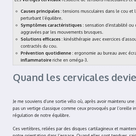
Causes principales
: tensions musculaires dans le cou et
perturbant l’équilibre.
Symptômes caractéristiques
: sensation d’instabilité ou
aggravées par les mouvements brusques.
Solutions efficaces
: kinésithérapie avec exercices d’asso
contractés du cou.
Prévention quotidienne
: ergonomie au bureau avec écran
inflammatoire
riche en oméga-3.
Quand les cervicales devi
Je me souviens d’une sortie vélo où, après avoir maintenu une 
pas un vertige classique comme ceux provoqués par l’oreille inte
régulation de notre équilibre.
Ces vertèbres, reliées par des disques cartilagineux et mainte
notre orientation dans l’espace. Quand elles sont tendues, raid