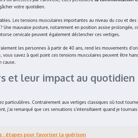
gâcher votre quotidien.
bles. Les tensions musculaires importantes au niveau du cou et des t
 ? Une mauvaise posture, notamment en position assise prolongée, cré
torse cervicale peuvent également déclencher ces vertiges.
éralement les personnes à partir de 40 ans, rend les mouvements d’orien
n
, vous savez à quel point ces tensions musculaires peuvent être han
n cause.
 et leur impact au quotidien
sez particulières. Contrairement aux vertiges classiques où tout tourn
t, j’ai remarqué que ces sensations s’intensifiaient quand je tournai
s : étapes pour favoriser la guérison