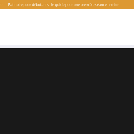
tinoire pour débutants : le guide pour une première séance sereine
Val de Forme :