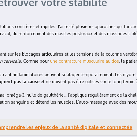
etrouver votre stabilité
utions concrètes et rapides. J’ai testé plusieurs approches qui fonct
ervical, du renforcement des muscles posturaux et des massages ciblé
lant sur les blocages articulaires et les tensions de la colonne verté
on cervicale
. Comme pour
une contracture musculaire au dos
, la pati
ou anti-inflammatoires peuvent soulager temporairement. Les myorela
gnent pas la cause
et ne doivent pas être utilisés sur le long terme 
ma, oméga-3, huile de gaulthérie… J’applique régulièrement de la chal
irculation sanguine et détend les muscles. L’auto-massage avec des m
omprendre les enjeux de la santé digitale et connectée