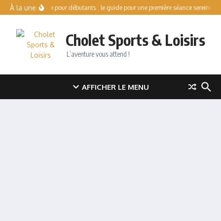
Aller au contenu
À la une
Patinoire pour débutants : le guide pour une première séance sereine
Cholet Sports & Loisirs
L’aventure vous attend !
AFFICHER LE MENU