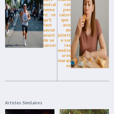
entraî
riel
neme
peu
nt : ce
calori
qu’il
que :
faut
avis
savoir
de
avant
Juliett
de se
e sur
lancer
les
meille
ures
marqu
es
Articles Similaires