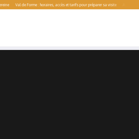
Val de Forme : horaires, accès et tarifs pour préparer sa visite
Aqualens : guide