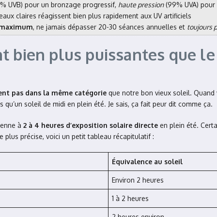
% UVB) pour un bronzage progressif,
haute pression
(99% UVA) pour u
peaux claires réagissent bien plus rapidement aux UV artificiels
ne maximum
, ne jamais dépasser 20-30 séances annuelles et
toujours 
 bien plus puissantes que le 
uent pas dans la même catégorie
que notre bon vieux soleil. Quand
s qu’un soleil de midi en plein été. Je sais, ça fait peur dit comme ça.
yenne à
2 à 4 heures d’exposition solaire directe
en plein été. Cer
lus précise, voici un petit tableau récapitulatif :
Équivalence au soleil
Environ 2 heures
1 à 2 heures
2 heures environ