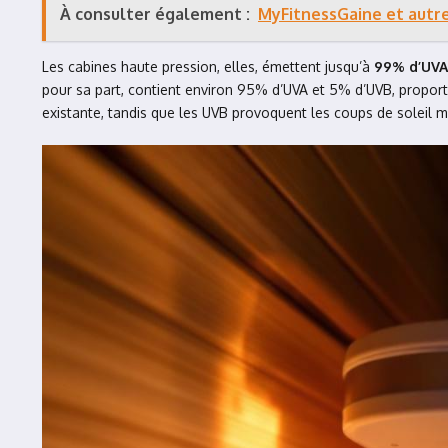
À consulter également :
MyFitnessGaine et autres
Les cabines haute pression, elles, émettent jusqu’à
99% d’UVA
pour sa part, contient environ 95% d’UVA et 5% d’UVB, proporti
existante, tandis que les UVB provoquent les coups de soleil 