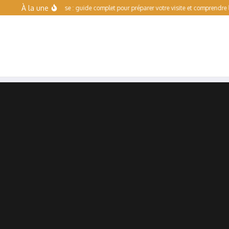
Aller au contenu
À la une
Escalade Toulouse : guide complet pour préparer votre visite et comprendre l’offre d