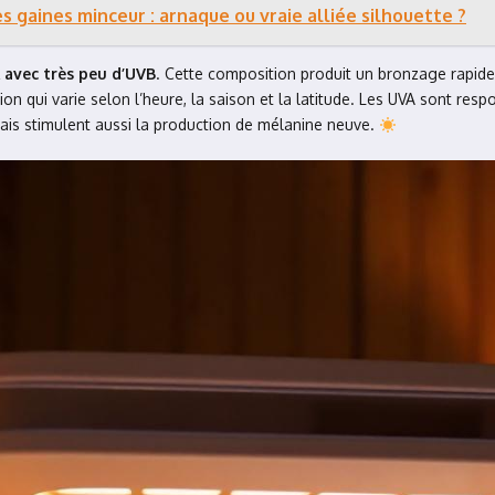
 gaines minceur : arnaque ou vraie alliée silhouette ?
 avec très peu d’UVB
. Cette composition produit un bronzage rapide 
on qui varie selon l’heure, la saison et la latitude. Les UVA sont res
mais stimulent aussi la production de mélanine neuve.