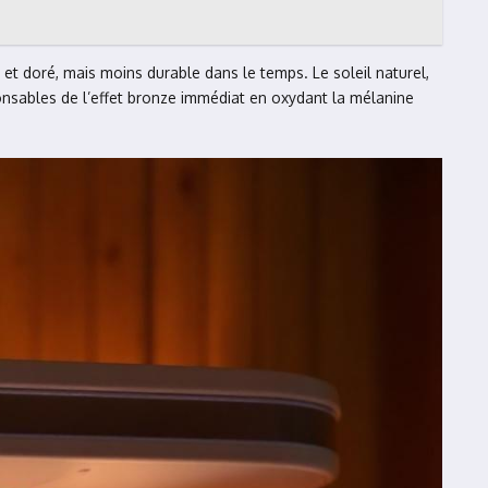
et doré, mais moins durable dans le temps. Le soleil naturel,
ponsables de l’effet bronze immédiat en oxydant la mélanine