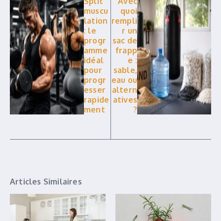
Split
Avec
muscu
quoi
lation
rempli
: le
r un
progr
sac de
amme
frapp
idéal
e :
pour
sable,
progr
eau ou
esser
altern
rapide
atives
ment
?
Articles Similaires