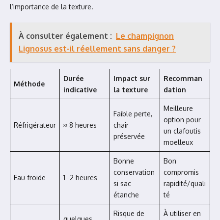
l’importance de la texture.
À consulter également :
Le champignon
Lignosus est-il réellement sans danger ?
Durée
Impact sur
Recomman
Méthode
indicative
la texture
dation
Meilleure
Faible perte,
option pour
Réfrigérateur
≈ 8 heures
chair
un clafoutis
préservée
moelleux
Bonne
Bon
conservation
compromis
Eau froide
1–2 heures
si sac
rapidité/quali
étanche
té
Risque de
À utiliser en
quelques