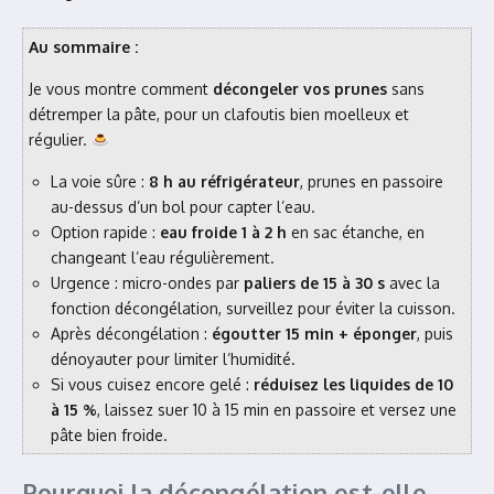
Au sommaire :
Je vous montre comment
décongeler vos prunes
sans
détremper la pâte, pour un clafoutis bien moelleux et
régulier.
La voie sûre :
8 h au réfrigérateur
, prunes en passoire
au-dessus d’un bol pour capter l’eau.
Option rapide :
eau froide 1 à 2 h
en sac étanche, en
changeant l’eau régulièrement.
Urgence : micro-ondes par
paliers de 15 à 30 s
avec la
fonction décongélation, surveillez pour éviter la cuisson.
Après décongélation :
égoutter 15 min + éponger
, puis
dénoyauter pour limiter l’humidité.
Si vous cuisez encore gelé :
réduisez les liquides de 10
à 15 %
, laissez suer 10 à 15 min en passoire et versez une
pâte bien froide.
Pourquoi la décongélation est-elle