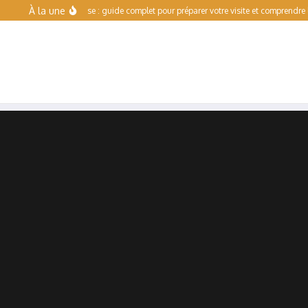
Aller au contenu
À la une
Escalade Toulouse : guide complet pour préparer votre visite et comprendre l’offre de