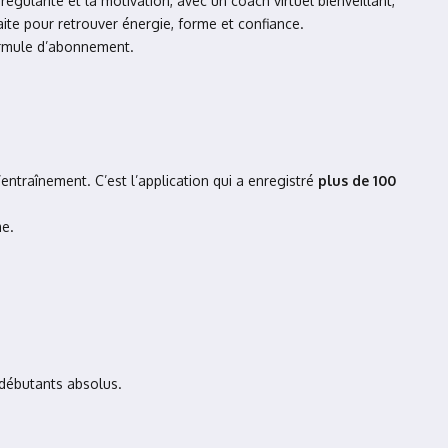
régularité et la motivation, avec un coach virtuel bienveillant,
ite pour retrouver énergie, forme et confiance.
 formule d’abonnement.
entraînement. C’est l’application qui a enregistré
plus de 100
me.
débutants absolus.