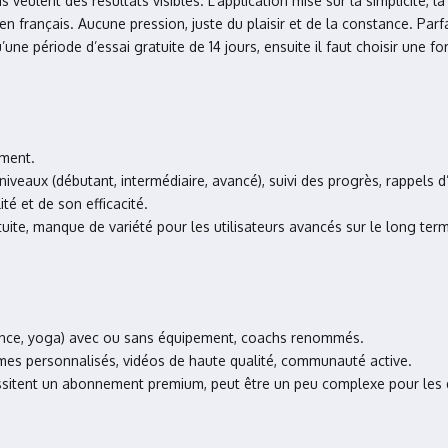
eulent des résultats visibles. L’application mise sur la simplicité, la 
français. Aucune pression, juste du plaisir et de la constance. Parfa
u’une période d’essai gratuite de 14 jours, ensuite il faut choisir une
ement.
veaux (débutant, intermédiaire, avancé), suivi des progrès, rappels d’
ité et de son efficacité.
uite, manque de variété pour les utilisateurs avancés sur le long ter
nce, yoga) avec ou sans équipement, coachs renommés.
s personnalisés, vidéos de haute qualité, communauté active.
ssitent un abonnement premium, peut être un peu complexe pour les 