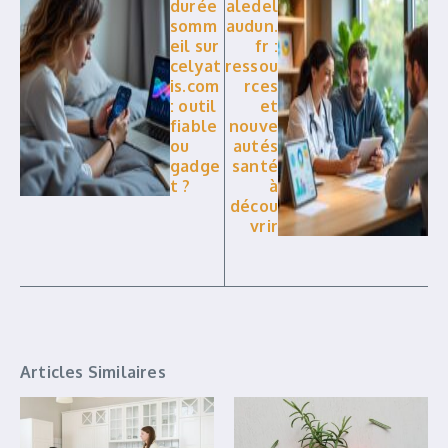
durée
aledel
somm
audun.
eil sur
fr :
celyat
ressou
is.com
rces
: outil
et
fiable
nouve
ou
autés
gadge
santé
t ?
à
décou
vrir
Articles Similaires