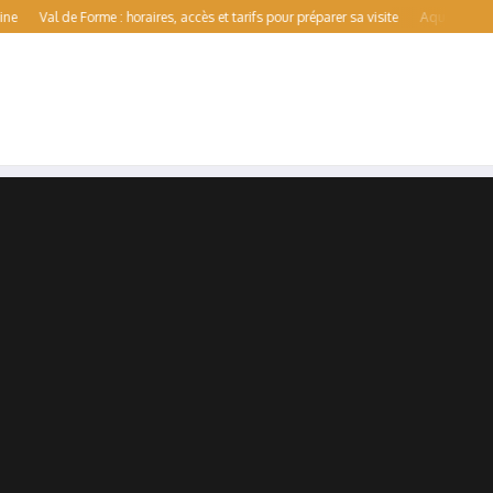
al de Forme : horaires, accès et tarifs pour préparer sa visite
Aqualens : guide co