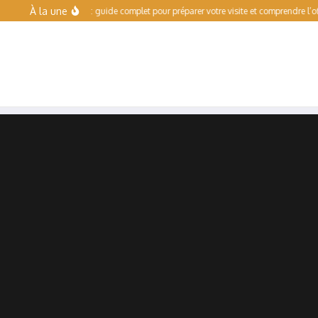
Aller au contenu
À la une
alade Toulouse : guide complet pour préparer votre visite et comprendre l’offre de l