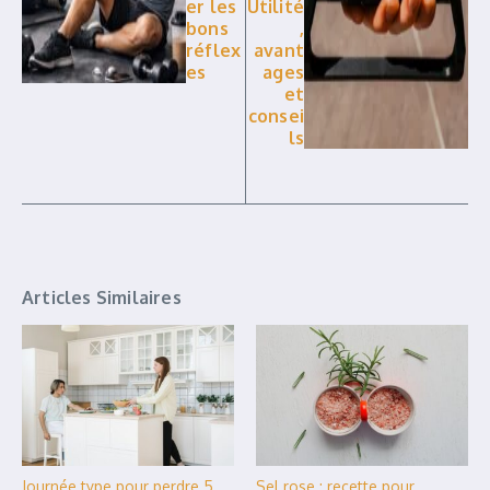
er les
Utilité
bons
,
réflex
avant
es
ages
et
consei
ls
Articles Similaires
Journée type pour perdre 5
Sel rose : recette pour