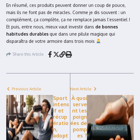
En résumé, ces produits peuvent donner un coup de pouce,
mais ils ne font pas de miracles. Comme je dis souvent : un
complément, ça complète, ça ne remplace jamais l’essentiel !
Et puis, entre nous, mieux vaut investir dans
de bonnes
habitudes durables
que dans une pilule magique qui
disparaîtra de votre armoire dans trois mois
Share this Article
Previous Article
Next Article
Sport
À quoi
intens
serve
if et
nt les
récup
poign
ératio
ées de
n,
pomp
adopt
es ?