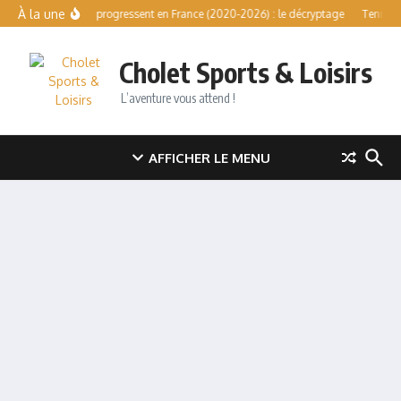
Aller au contenu
À la une
Sports qui progressent en France (2020-2026) : le décryptage
Tennis lib
Cholet Sports & Loisirs
L’aventure vous attend !
AFFICHER LE MENU