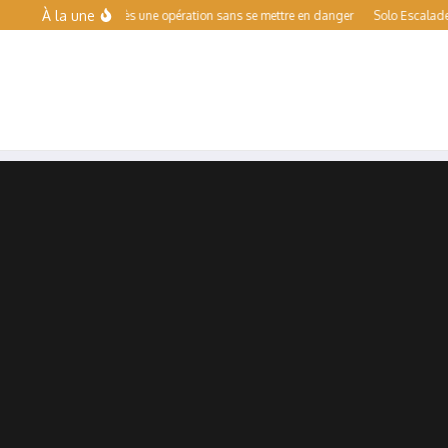
Aller au contenu
À la une
e le sport après une opération sans se mettre en danger
Solo Escalade Toulouse 