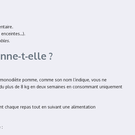
ntaire.
s enceintes…).
ables
.
ne-t-elle ?
 la monodiète pomme, comme son nom l’indique, vous ne
 perdu plus de 8 kg en deux semaines en consommant uniquement
t chaque repas tout en suivant une alimentation
 :