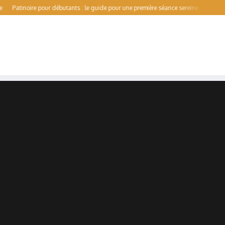
noire pour débutants : le guide pour une première séance sereine
Val de Forme : h